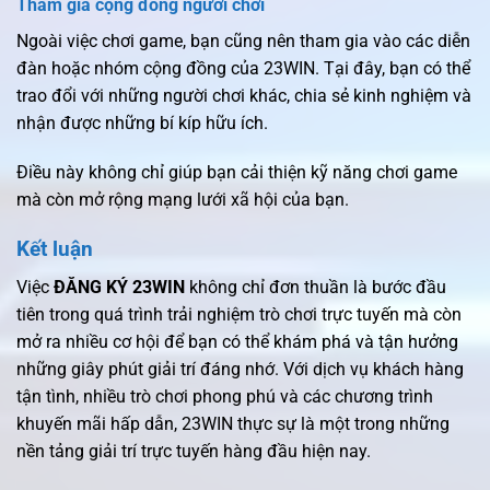
Tham gia cộng đồng người chơi
Ngoài việc chơi game, bạn cũng nên tham gia vào các diễn
đàn hoặc nhóm cộng đồng của 23WIN. Tại đây, bạn có thể
trao đổi với những người chơi khác, chia sẻ kinh nghiệm và
nhận được những bí kíp hữu ích.
Điều này không chỉ giúp bạn cải thiện kỹ năng chơi game
mà còn mở rộng mạng lưới xã hội của bạn.
Kết luận
Việc
ĐĂNG KÝ 23WIN
không chỉ đơn thuần là bước đầu
tiên trong quá trình trải nghiệm trò chơi trực tuyến mà còn
mở ra nhiều cơ hội để bạn có thể khám phá và tận hưởng
những giây phút giải trí đáng nhớ. Với dịch vụ khách hàng
tận tình, nhiều trò chơi phong phú và các chương trình
khuyến mãi hấp dẫn, 23WIN thực sự là một trong những
nền tảng giải trí trực tuyến hàng đầu hiện nay.