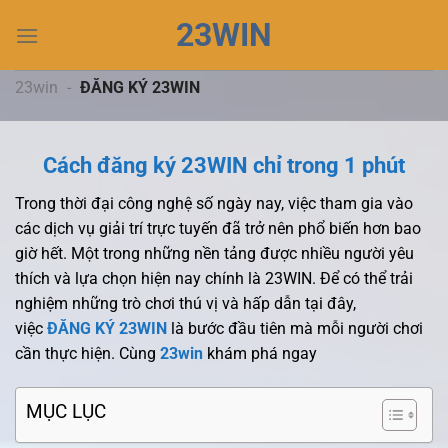
Chuyển
23WIN
đến
nội
dung
23win
-
ĐĂNG KÝ 23WIN
Cách đăng ký 23WIN chỉ trong 1 phút
Trong thời đại công nghệ số ngày nay, việc tham gia vào
các dịch vụ giải trí trực tuyến đã trở nên phổ biến hơn bao
giờ hết. Một trong những nền tảng được nhiều người yêu
thích và lựa chọn hiện nay chính là 23WIN. Để có thể trải
nghiệm những trò chơi thú vị và hấp dẫn tại đây,
việc
ĐĂNG KÝ 23WIN
là bước đầu tiên mà mỗi người chơi
cần thực hiện. Cùng
23win
khám phá ngay
MỤC LỤC