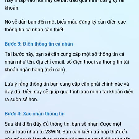
Hãy nhấp vào nút này để bắt đầu quá trình đăng ký tài
khoản.
Nó sẽ dẫn bạn đến một biểu mẫu đăng ký cần điền các
thông tin cá nhân cần thiết.
Bước 3: Điền thông tin cá nhân
Tại bước này, bạn sẽ cần cung cấp một số thông tin cá
nhân như tên, địa chỉ email, số điện thoại và thông tin tài
khoản ngân hàng (nếu cần).
Lưu ý rằng thông tin bạn cung cấp cần phải chính xác và
đầy đủ. Điều này sẽ giúp quá trình xác minh tài khoản diễn
ra suôn sẻ hơn.
Bước 4: Xác nhận thông tin
Sau khi điền đầy đủ thông tin, bạn sẽ nhận được một
email xác nhận từ 23WIN. Bạn cần kiểm tra hộp thư đến