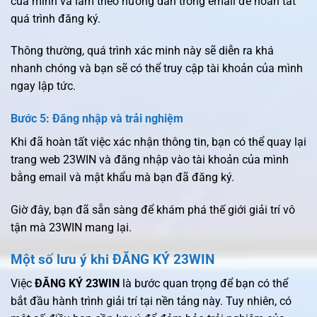
của mình và làm theo hướng dẫn trong email để hoàn tất
quá trình đăng ký.
Thông thường, quá trình xác minh này sẽ diễn ra khá
nhanh chóng và bạn sẽ có thể truy cập tài khoản của mình
ngay lập tức.
Bước 5: Đăng nhập và trải nghiệm
Khi đã hoàn tất việc xác nhận thông tin, bạn có thể quay lại
trang web 23WIN và đăng nhập vào tài khoản của mình
bằng email và mật khẩu mà bạn đã đăng ký.
Giờ đây, bạn đã sẵn sàng để khám phá thế giới giải trí vô
tận mà 23WIN mang lại.
Một số lưu ý khi ĐĂNG KÝ 23WIN
Việc
ĐĂNG KÝ 23WIN
là bước quan trọng để bạn có thể
bắt đầu hành trình giải trí tại nền tảng này. Tuy nhiên, có