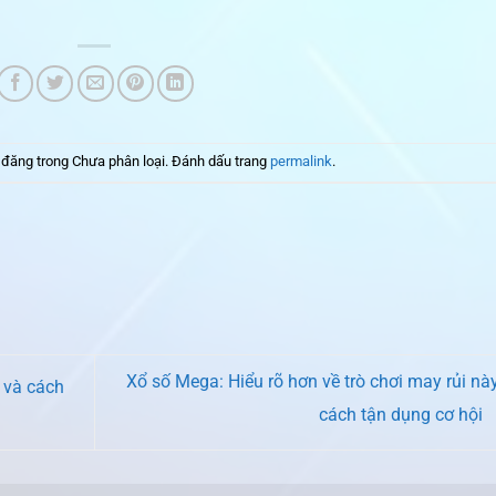
đăng trong Chưa phân loại. Đánh dấu trang
permalink
.
Xổ số Mega: Hiểu rõ hơn về trò chơi may rủi nà
 và cách
cách tận dụng cơ hội