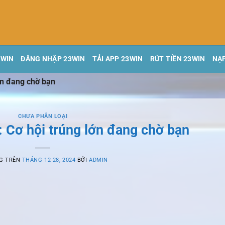
3WIN
ĐĂNG NHẬP 23WIN
TẢI APP 23WIN
RÚT TIỀN 23WIN
NẠP
ớn đang chờ bạn
CHƯA PHÂN LOẠI
: Cơ hội trúng lớn đang chờ bạn
G TRÊN
THÁNG 12 28, 2024
BỞI
ADMIN