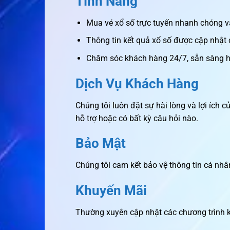
Tính Năng
Mua vé xổ số trực tuyến nhanh chóng và 
Thông tin kết quả xổ số được cập nhật 
Chăm sóc khách hàng 24/7, sẵn sàng h
Dịch Vụ Khách Hàng
Chúng tôi luôn đặt sự hài lòng và lợi ích 
hỗ trợ hoặc có bất kỳ câu hỏi nào.
Bảo Mật
Chúng tôi cam kết bảo vệ thông tin cá nhâ
Khuyến Mãi
Thường xuyên cập nhật các chương trình k