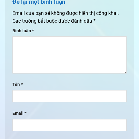
Để lại một bình luận
Email của bạn sẽ không được hiển thị công khai.
Các trường bắt buộc được đánh dấu
*
Bình luận
*
Tên
*
Email
*