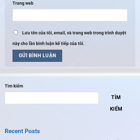
Trang web
Lưu tên của tôi, email, và trang web trong trình duyệt
này cho lần bình luận kế tiếp của tôi.
Tìm kiếm
TÌM
KIẾM
Recent Posts