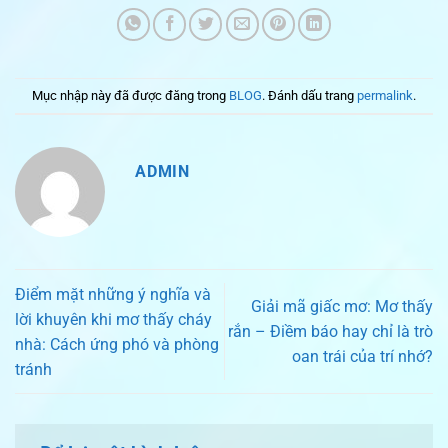
Mục nhập này đã được đăng trong
BLOG
. Đánh dấu trang
permalink
.
ADMIN
Điểm mặt những ý nghĩa và
Giải mã giấc mơ: Mơ thấy
lời khuyên khi mơ thấy cháy
rắn – Điềm báo hay chỉ là trò
nhà: Cách ứng phó và phòng
oan trái của trí nhớ?
tránh