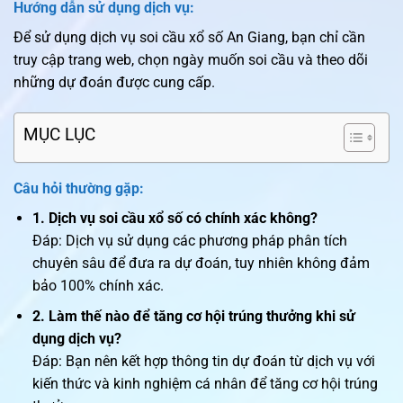
Hướng dẫn sử dụng dịch vụ:
Để sử dụng dịch vụ soi cầu xổ số An Giang, bạn chỉ cần
truy cập trang web, chọn ngày muốn soi cầu và theo dõi
những dự đoán được cung cấp.
MỤC LỤC
Câu hỏi thường gặp:
1. Dịch vụ soi cầu xổ số có chính xác không?
Đáp: Dịch vụ sử dụng các phương pháp phân tích
chuyên sâu để đưa ra dự đoán, tuy nhiên không đảm
bảo 100% chính xác.
2. Làm thế nào để tăng cơ hội trúng thưởng khi sử
dụng dịch vụ?
Đáp: Bạn nên kết hợp thông tin dự đoán từ dịch vụ với
kiến thức và kinh nghiệm cá nhân để tăng cơ hội trúng