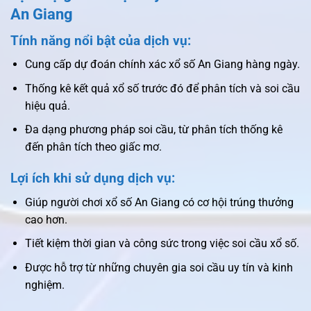
An Giang
Tính năng nổi bật của dịch vụ:
Cung cấp dự đoán chính xác xổ số An Giang hàng ngày.
Thống kê kết quả xổ số trước đó để phân tích và soi cầu
hiệu quả.
Đa dạng phương pháp soi cầu, từ phân tích thống kê
đến phân tích theo giấc mơ.
Lợi ích khi sử dụng dịch vụ:
Giúp người chơi xổ số An Giang có cơ hội trúng thưởng
cao hơn.
Tiết kiệm thời gian và công sức trong việc soi cầu xổ số.
Được hỗ trợ từ những chuyên gia soi cầu uy tín và kinh
nghiệm.